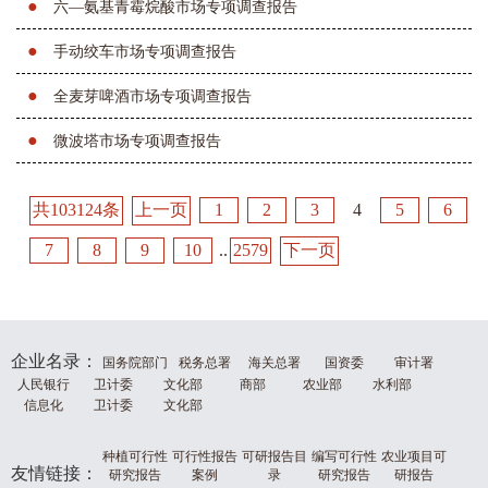
●
六—氨基青霉烷酸市场专项调查报告
●
手动绞车市场专项调查报告
●
全麦芽啤酒市场专项调查报告
●
微波塔市场专项调查报告
共103124条
上一页
1
2
3
4
5
6
7
8
9
10
..
2579
下一页
企业名录：
国务院部门
税务总署
海关总署
国资委
审计署
人民银行
卫计委
文化部
商部
农业部
水利部
信息化
卫计委
文化部
种植可行性
可行性报告
可研报告目
编写可行性
农业项目可
友情链接：
研究报告
案例
录
研究报告
研报告