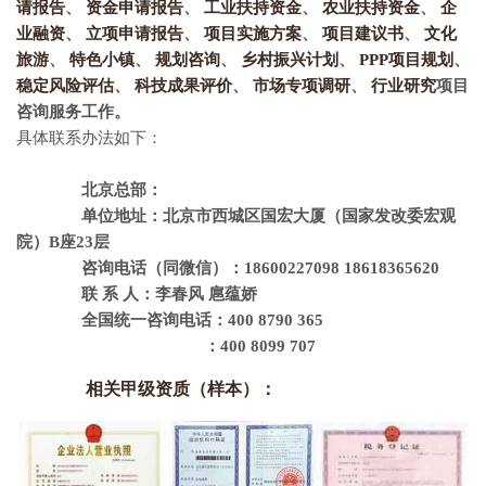
请报告
、
资金申请报告
、
工业扶持资金
、
农业扶持资金
、
企
业融资
、
立项申请报告
、
项目实施方案
、
项目建议书
、
文化
旅游
、
特色小镇
、
规划咨询
、
乡村振兴计划
、
PPP项目规划
、
稳定风险评估
、
科技成果评价
、
市场专项调研
、
行业研究
项目
咨询服务工作。
具体联系办法如下：
北京总部：
单位地址：北京市西城区国宏大厦（国家发改委宏观
院）B座23层
咨询电话（同微信）：18600227098 18618365620
联 系 人：李春风 扈蕴娇
全国统一咨询电话：400 8790 365
：400 8099 707
相关甲级资质（样本）：