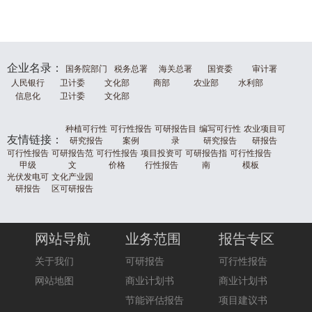
企业名录：
国务院部门
税务总署
海关总署
国资委
审计署
人民银行
卫计委
文化部
商部
农业部
水利部
信息化
卫计委
文化部
种植可行性
可行性报告
可研报告目
编写可行性
农业项目可
友情链接：
研究报告
案例
录
研究报告
研报告
可行性报告
可研报告范
可行性报告
项目投资可
可研报告指
可行性报告
甲级
文
价格
行性报告
南
模板
光伏发电可
文化产业园
研报告
区可研报告
网站导航
业务范围
报告专区
关于我们
可研报告
可行性报告
网站地图
商业计划书
商业计划书
节能评估报告
项目建议书