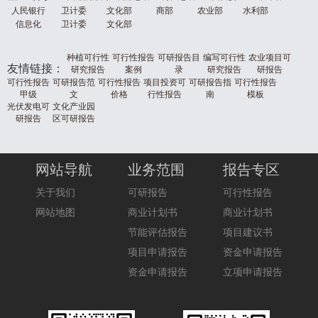
人民银行
卫计委
文化部
商部
农业部
水利部
信息化
卫计委
文化部
种植可行性
可行性报告
可研报告目
编写可行性
农业项目可
友情链接：
研究报告
案例
录
研究报告
研报告
可行性报告
可研报告范
可行性报告
项目投资可
可研报告指
可行性报告
甲级
文
价格
行性报告
南
模板
光伏发电可
文化产业园
研报告
区可研报告
网站导航
业务范围
报告专区
关于我们
可研报告
可行性报告
网站地图
商业计划书
商业计划书
节能评估报告
项目建议书
项目申请报告
资金申请报告
资金申请报告
立项申请报告